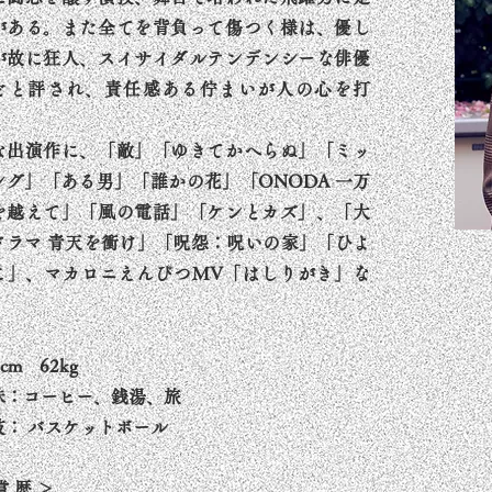
がある。また全てを背負って傷つく様は、優し
が故に狂人、スイサイダルテンデンシーな俳優
どと評され、責任感ある佇まいが人の心を打
。
な出演作に、「敵」「ゆきてかへらぬ」「ミッ
ング」「ある男」「誰かの花」「ONODA 一万
を越えて」「風の電話」「ケンとカズ」、「大
ドラマ 青天を衝け」「呪怨：呪いの家」「ひよ
こ」、マカロニえんぴつMV「はしりがき」な
。
2cm 62kg
味：コーヒー、銭湯、旅
技： バスケットボール
賞 歴 ＞