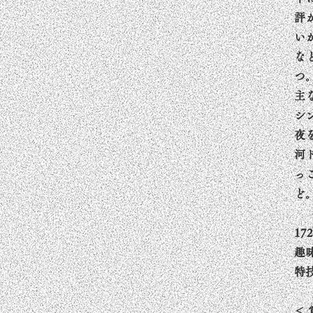
評
い
な
つ
主
シ
夜
河
っ
ど
17
趣
特
＜ 