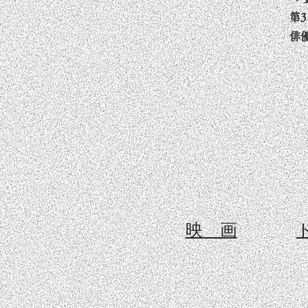
第
俳
映 画