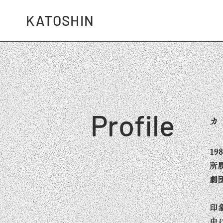
KATOSHIN
Profile
カ
19
所
劇
印
中