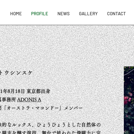
HOME
PROFILE
NEWS
GALLERY
CONTACT
トウシンスケ
81年8月18日 東京都出身
属事務所
ADONIS A
団「オーストラ・マコンドー」メンバー
象的なルックス、ひょうひょうとした自然体の
に闘志を醸す演技、舞台で培われた飛躍力に定