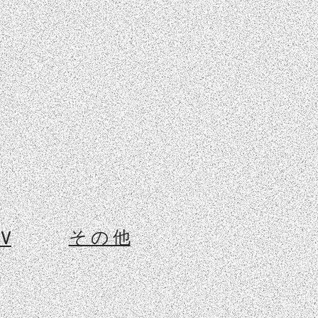
そ の 他
 V