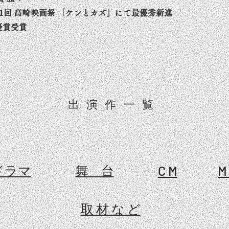
31回 高崎映画祭 「ケンとカズ」にて最優秀新進
優賞受賞
出演作一覧
ドラマ
舞 台
C M
M
取 材 な ど