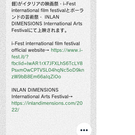
督)がイタリアの映画祭・i-Fest 
international film festivalとポーラ
ンドの芸術祭・ INLAN 
DIMENSIONS International Arts 
Festivalにて上映されます。
i-Fest international film festival 
official website→ 
https://www.i-
fest.it/?
fbclid=IwAR1rX7JFXLhS6TcLY8
PsxmOwCPTVSL04hqNc5oD9kn
zW9bB8Em66aIqZiOo
INLAN DIMENSIONS 
International Arts Festival→ 
https://inlandimensions.com/20
22/