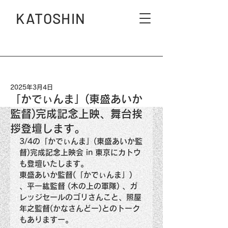
KATOSHIN
2025年3月4日
「かでぃんま」(東盛あいか
監督)完成記念上映、舞台挨
拶登壇します。
3/4の「かでぃんま」(東盛あいか監
督)完成記念上映会 in 東京にカトウ
も登壇いたします。
東盛あいか監督(「かでぃんま」)  
、平一紘監督 (木の上の軍隊) 、ガ
レッジセールのゴリさんこと、照屋
年之監督(かなさんどー)とのトーク
もありますー。